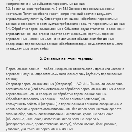
контрагентах и иных субъектах персональных данных.
1.3. Во исполнение требований ч. 2 ст. 18.1 Закона о персональных данных
настоящая Политика обеспечивает неограниченный доступ к документу,
определяющему политику Оператора в отношении обработки персональных
данных, и сведениям о реализуемых требованиях к защите персональных данных.
1.4. Обработка персональных данных в Обществе осуществляется на законной и
справедливой основе, ограничивается достижением конкретных, заранее
определенных и законных целей и не допускает объединения баз данных,
содержащих персональные данные, обработка которых осуществляется в целях,
несовместимых между собой.
2. Основные понятия и термины
Персональные данные — любая информация, относящаяся к прямо или косвенно
определенному или определяемому физическому лицу (субъекту персональных
данных).
Оператор персональных данных (Оператор) — АО «КШП», юридическое лицо,
организующее и (или) осуществляющее обработку персональных данных, а также
определяющее цели и содержание обработки персональных данных.
Обработка персональных данных — любое действие (операция) или
совокупность действий (операций) с персональными данными, совершаемых с
использованием средств автоматизации или без использования таких средств,
включая сбор, запись, систематизацию, накопление, хранение, уточнение
(обновление, изменение), извлечение, использование, передачу
(распространение, предоставление, доступ), обезличивание, блокирование,
удаление, уничтожение персональных данных.