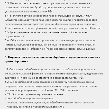
5.3. Передача персональных данных третьим лицам осуществляется на
основании согласия на обработку персональных данных или в случаях,
установленных законодательством РФ.
5.4. В случаях поручения обработки персональных данных другому лицу
Общество обязывает такое лицо соблюдать принципы и правила обработки
персональных данных, предусмотренные Законом о персональных данных.
Ответственность перед субъектом за действия третьего лица несет Общество.
5.5. Трансграничная передача персональных данных Обществом не
осуществляется.
5.6. Общество «не принимает решений», затрагивающих права и законные
интересы субъектов персональных данных, на основании «исключительно
автоматизированной обработки» (профилирования) персональных данных.
6
. Порядок получения согласия на обработку персональных данных и
сроки обработки
6.1. Согласие на обработку персональных дается субъектом персональных
данных в письменной форме или в форме электронного документа, подписанного
электронной подписью в соответствии с законодательством РФ.
6.2. С 1 сентября 2025 года согласие на обработку персональных данных
оформляется отдельным документом и должно содержать все существенные
условия, предусмотренные ст. 9 Закона № 152-ФЗ, включая:
- ФИО и адрес субъекта персональных данных;
- цель обработки персональных данных;
- перечень персональных данных, на обработку которых дается согласие;
- перечень действий с персональными данными;