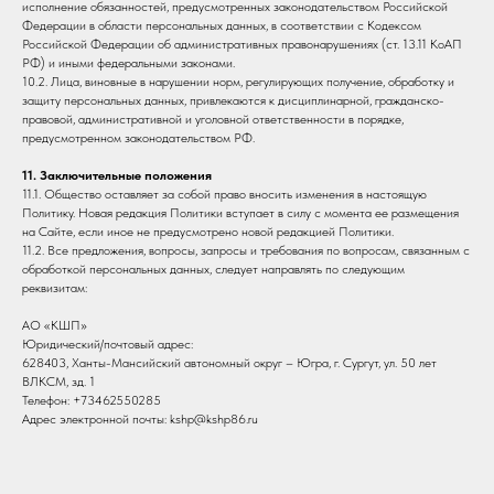
исполнение обязанностей, предусмотренных законодательством Российской
Федерации в области персональных данных, в соответствии с Кодексом
Российской Федерации об административных правонарушениях (ст. 13.11 КоАП
РФ) и иными федеральными законами.
10.2. Лица, виновные в нарушении норм, регулирующих получение, обработку и
защиту персональных данных, привлекаются к дисциплинарной, гражданско-
правовой, административной и уголовной ответственности в порядке,
предусмотренном законодательством РФ.
11. Заключительные положения
11.1. Общество оставляет за собой право вносить изменения в настоящую
Политику. Новая редакция Политики вступает в силу с момента ее размещения
на Сайте, если иное не предусмотрено новой редакцией Политики.
11.2. Все предложения, вопросы, запросы и требования по вопросам, связанным с
обработкой персональных данных, следует направлять по следующим
реквизитам:
АО «КШП»
Юридический/почтовый адрес:
628403, Ханты-Мансийский автономный округ – Югра, г. Сургут, ул. 50 лет
ВЛКСМ, зд. 1
Телефон: +73462550285
Адрес электронной почты: kshp@kshp86.ru