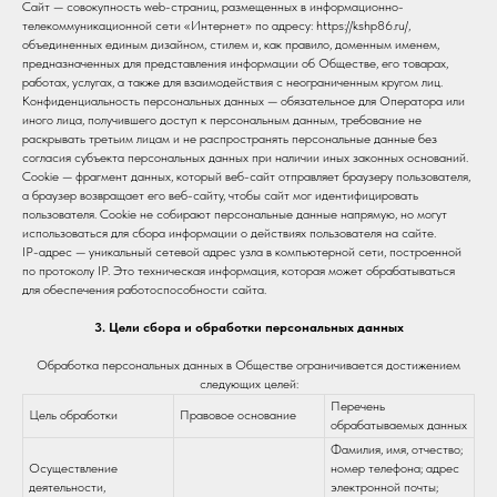
Сайт — совокупность web-страниц, размещенных в информационно-
телекоммуникационной сети «Интернет» по адресу: https://kshp86.ru/,
объединенных единым дизайном, стилем и, как правило, доменным именем,
предназначенных для представления информации об Обществе, его товарах,
работах, услугах, а также для взаимодействия с неограниченным кругом лиц.
Конфиденциальность персональных данных — обязательное для Оператора или
иного лица, получившего доступ к персональным данным, требование не
раскрывать третьим лицам и не распространять персональные данные без
согласия субъекта персональных данных при наличии иных законных оснований.
Cookie — фрагмент данных, который веб-сайт отправляет браузеру пользователя,
а браузер возвращает его веб-сайту, чтобы сайт мог идентифицировать
пользователя. Cookie не собирают персональные данные напрямую, но могут
использоваться для сбора информации о действиях пользователя на сайте.
IP-адрес — уникальный сетевой адрес узла в компьютерной сети, построенной
по протоколу IP. Это техническая информация, которая может обрабатываться
для обеспечения работоспособности сайта.
3. Цели сбора и обработки персональных данных
Обработка персональных данных в Обществе ограничивается достижением
следующих целей:
Перечень
Цель обработки
Правовое основание
обрабатываемых данных
Фамилия, имя, отчество;
Осуществление
номер телефона; адрес
деятельности,
электронной почты;