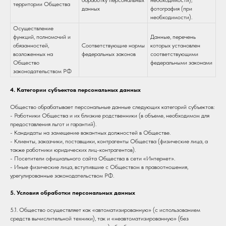
обработку персональных
необходимости);
территории Общества
данных
фотография (при
необходимости).
Осуществление
функций, полномочий и
Данные, перечень
обязанностей,
Соответствующие нормы
которых установлен
возложенных на
федеральных законов
соответствующими
Общество
федеральными законами
законодательством РФ
4. Категории субъектов персональных данных
Общество обрабатывает персональные данные следующих категорий субъектов:
- Работники Общества и их близкие родственники (в объеме, необходимом для
предоставления льгот и гарантий).
- Кандидаты на замещение вакантных должностей в Обществе.
- Клиенты, заказчики, поставщики, контрагенты Общества (физические лица, а
также работники юридических лиц-контрагентов).
- Посетители официального сайта Общества в сети «Интернет».
- Иные физические лица, вступившие с Обществом в правоотношения,
урегулированные законодательством РФ.
5. Условия обработки персональных данных
5.1. Общество осуществляет как «автоматизированную» (с использованием
средств вычислительной техники), так и «неавтоматизированную» (без