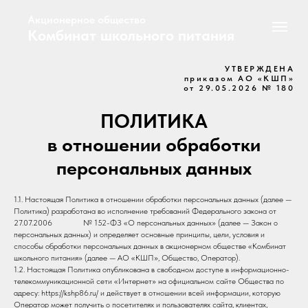
Акционерное общество
Комбинат школьного питания
УТВЕРЖДЕНА
приказом АО «КШП»
от 29.05.2026 № 180
ПОЛИТИКА
в отношении обработки
персональных данных
1.1. Настоящая Политика в отношении обработки персональных данных (далее —
Политика) разработана во исполнение требований Федерального закона от
27.07.2006 № 152-ФЗ «О персональных данных» (далее — Закон о
персональных данных) и определяет основные принципы, цели, условия и
способы обработки персональных данных в акционерном обществе «Комбинат
школьного питания» (далее — АО «КШП», Общество, Оператор).
1.2. Настоящая Политика опубликована в свободном доступе в информационно-
телекоммуникационной сети «Интернет» на официальном сайте Общества по
адресу: https://kshp86.ru/ и действует в отношении всей информации, которую
Оператор может получить о посетителях и пользователях сайта, клиентах,