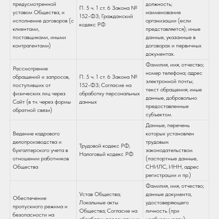
предусмотренной
должность;
П. 5 ч. 1 ст. 6 Закона №
уставом Общества, и
наименование
152-ФЗ; Гражданский
исполнение договоров (с
организации (если
кодекс РФ
клиентами,
представляется); иные
поставщиками, иными
данные, указанные в
контрагентами)
договорах и первичных
документах.
Фамилия, имя, отчество;
Рассмотрение
номер телефона; адрес
обращений и запросов,
П. 5 ч. 1 ст. 6 Закона №
электронной почты;
поступивших от
152-ФЗ; Согласие на
текст обращения; иные
физических лиц через
обработку персональных
данные, добровольно
Сайт (в т.ч. через формы
данных
предоставленные
обратной связи)
субъектом.
Данные, перечень
Ведение кадрового
которых установлен
делопроизводства и
трудовым
Трудовой кодекс РФ;
бухгалтерского учета в
законодательством
Налоговый кодекс РФ
отношении работников
(паспортные данные,
Общества
СНИЛС, ИНН, адрес
регистрации и пр.)
Фамилия, имя, отчество;
Устав Общества;
данные документа,
Обеспечение
Локальные акты
удостоверяющего
пропускного режима и
Общества; Согласие на
личность (при
безопасности на