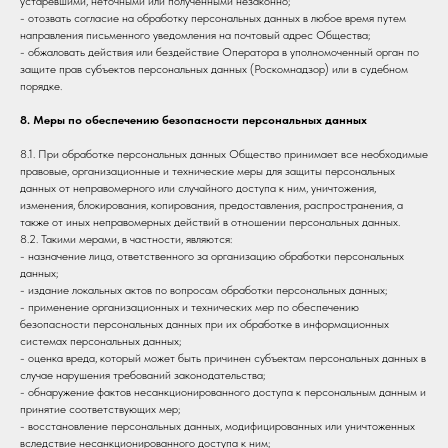
устаревшими, неточными или полученными незаконно;
- отозвать согласие на обработку персональных данных в любое время путем
направления письменного уведомления на почтовый адрес Общества;
- обжаловать действия или бездействие Оператора в уполномоченный орган по
защите прав субъектов персональных данных (Роскомнадзор) или в судебном
порядке.
8. Меры по обеспечению безопасности персональных данных
8.1. При обработке персональных данных Общество принимает все необходимые
правовые, организационные и технические меры для защиты персональных
данных от неправомерного или случайного доступа к ним, уничтожения,
изменения, блокирования, копирования, предоставления, распространения, а
также от иных неправомерных действий в отношении персональных данных.
8.2. Такими мерами, в частности, являются:
- назначение лица, ответственного за организацию обработки персональных
данных;
- издание локальных актов по вопросам обработки персональных данных;
- применение организационных и технических мер по обеспечению
безопасности персональных данных при их обработке в информационных
системах персональных данных;
- оценка вреда, который может быть причинен субъектам персональных данных в
случае нарушения требований законодательства;
- обнаружение фактов несанкционированного доступа к персональным данным и
принятие соответствующих мер;
- восстановление персональных данных, модифицированных или уничтоженных
вследствие несанкционированного доступа к ним;